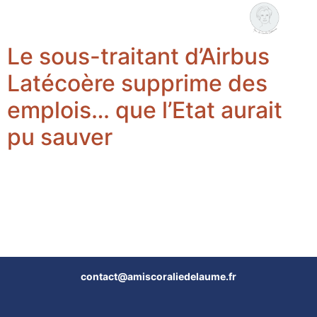
Coralie Delaume
Nous rejoindre
Le sous-traitant d’Airbus
Latécoère supprime des
emplois… que l’Etat aurait
pu sauver
contact@amiscoraliedelaume.fr