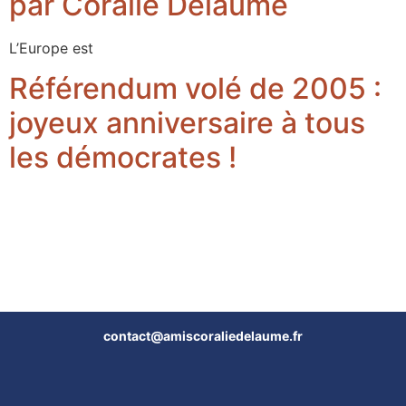
par Coralie Delaume
L’Europe est
Référendum volé de 2005 :
joyeux anniversaire à tous
les démocrates !
contact@amiscoraliedelaume.fr