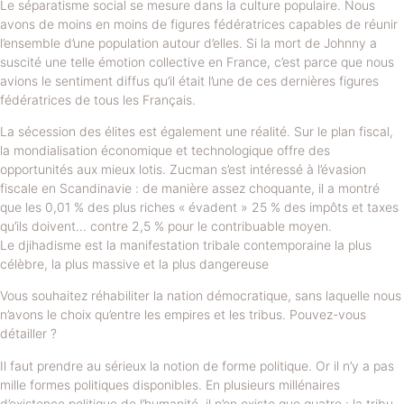
Le séparatisme social se mesure dans la culture populaire. Nous
avons de moins en moins de figures fédératrices capables de réunir
l’ensemble d’une population autour d’elles. Si la mort de Johnny a
suscité une telle émotion collective en France, c’est parce que nous
avions le sentiment diffus qu’il était l’une de ces dernières figures
fédératrices de tous les Français.
La sécession des élites est également une réalité. Sur le plan fiscal,
la mondialisation économique et technologique offre des
opportunités aux mieux lotis. Zucman s’est intéressé à l’évasion
fiscale en Scandinavie : de manière assez choquante, il a montré
que les 0,01 % des plus riches « évadent » 25 % des impôts et taxes
qu’ils doivent… contre 2,5 % pour le contribuable moyen.
Le djihadisme est la manifestation tribale contemporaine la plus
célèbre, la plus massive et la plus dangereuse
Vous souhaitez réhabiliter la nation démocratique, sans laquelle nous
n’avons le choix qu’entre les empires et les tribus. Pouvez-vous
détailler ?
Il faut prendre au sérieux la notion de forme politique. Or il n’y a pas
mille formes politiques disponibles. En plusieurs millénaires
d’existence politique de l’humanité, il n’en existe que quatre : la tribu,