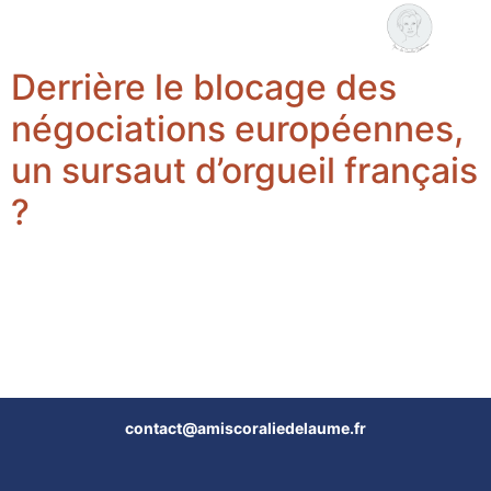
Coralie Delaume
Nous rejoindre
Derrière le blocage des
négociations européennes,
un sursaut d’orgueil français
?
contact@amiscoraliedelaume.fr