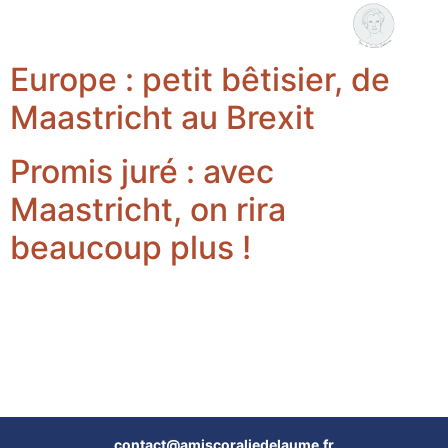
Coralie Delaume
Nous rejoindre
Europe : petit bêtisier, de
Maastricht au Brexit
Promis juré : avec
Maastricht, on rira
beaucoup plus !
contact@amiscoraliedelaume.fr