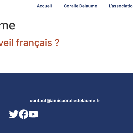
Accueil
Coralie Delaume
L’associati
sme
veil français ?
contact@amiscoraliedelaume.fr