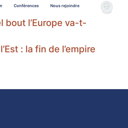
on
Conférences
Nous rejoindre
 bout l’Europe va-t-
Est : la fin de l’empire