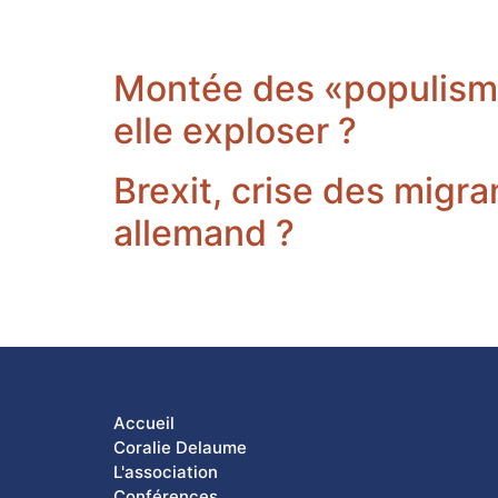
Montée des «populismes
elle exploser ?
Brexit, crise des migran
allemand ?
Accueil
Coralie Delaume
L'association
Conférences