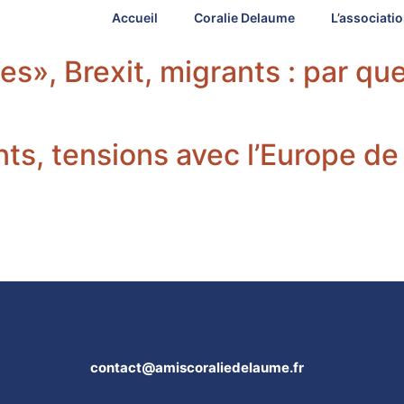
Accueil
Coralie Delaume
L’associati
», Brexit, migrants : par quel
ts, tensions avec l’Europe de l’
contact@amiscoraliedelaume.fr