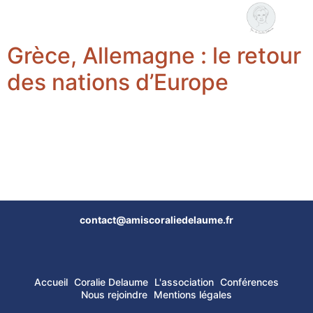
Coralie Delaume
Nous rejoindre
Grèce, Allemagne : le retour
des nations d’Europe
contact@amiscoraliedelaume.fr
Accueil
Coralie Delaume
L'association
Conférences
Nous rejoindre
Mentions légales