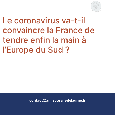
Coralie Delaume
Nous rejoindre
Le coronavirus va-t-il
convaincre la France de
tendre enfin la main à
l’Europe du Sud ?
contact@amiscoraliedelaume.fr