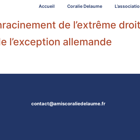
Accueil
Coralie Delaume
L’associati
enracinement de l’extrême droit
 de l’exception allemande
contact@amiscoraliedelaume.fr