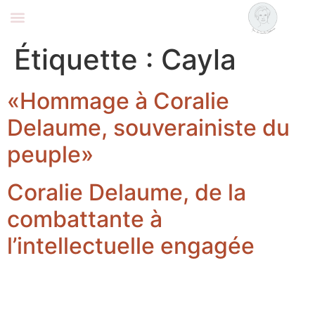
Coralie Delaume
Nous rejoindre
Étiquette :
Cayla
«Hommage à Coralie
Delaume, souverainiste du
peuple»
Coralie Delaume, de la
combattante à
l’intellectuelle engagée