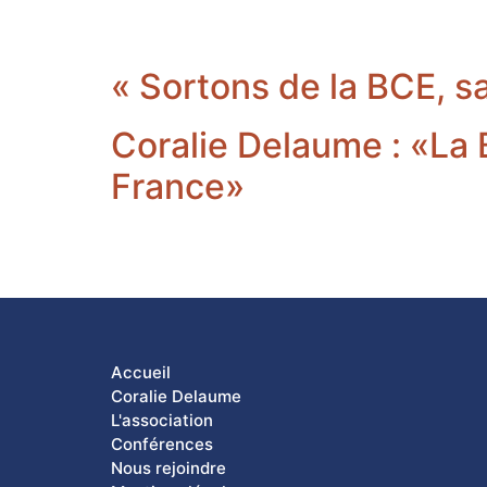
« Sortons de la BCE, san
Coralie Delaume : «La
France»
Accueil
Coralie Delaume
L'association
Conférences
Nous rejoindre