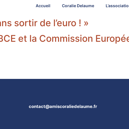
Accueil
Coralie Delaume
L’associati
s sortir de l’euro ! »
 BCE et la Commission Europé
contact@amiscoraliedelaume.fr