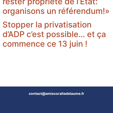
rester propriété de l’État:
organisons un référendum!»
Stopper la privatisation
d’ADP c’est possible… et ça
commence ce 13 juin !
contact@amiscoraliedelaume.fr