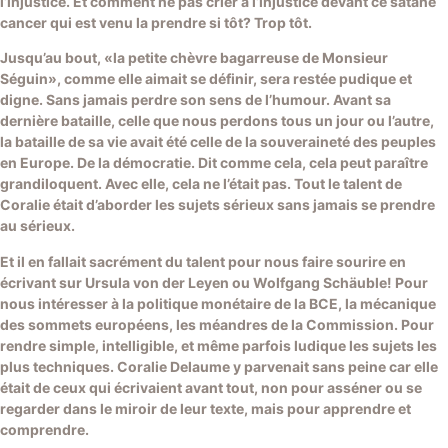
l’injustice. Et comment ne pas crier à l’injustice devant ce satané
cancer qui est venu la prendre si tôt? Trop tôt.
Jusqu’au bout, «la petite chèvre bagarreuse de Monsieur
Séguin», comme elle aimait se définir, sera restée pudique et
digne. Sans jamais perdre son sens de l’humour. Avant sa
dernière bataille, celle que nous perdons tous un jour ou l’autre,
la bataille de sa vie avait été celle de la souveraineté des peuples
en Europe. De la démocratie. Dit comme cela, cela peut paraître
grandiloquent. Avec elle, cela ne l’était pas. Tout le talent de
Coralie était d’aborder les sujets sérieux sans jamais se prendre
au sérieux.
Et il en fallait sacrément du talent pour nous faire sourire en
écrivant sur Ursula von der Leyen ou Wolfgang Schäuble! Pour
nous intéresser à la politique monétaire de la BCE, la mécanique
des sommets européens, les méandres de la Commission. Pour
rendre simple, intelligible, et même parfois ludique les sujets les
plus techniques. Coralie Delaume y parvenait sans peine car elle
était de ceux qui écrivaient avant tout, non pour asséner ou se
regarder dans le miroir de leur texte, mais pour apprendre et
comprendre.