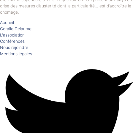
crise des mesures d’austérité dont la particularité… est d’accroître le
chômage.
Accueil
Coralie Delaume
L'association
Conférences
Nous rejoindre
Mentions légales