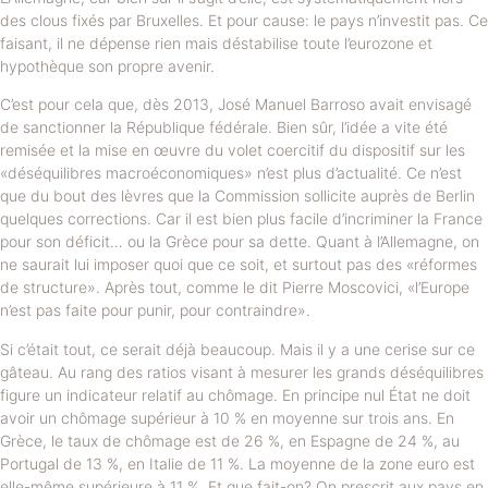
des clous fixés par Bruxelles. Et pour cause: le pays n’investit pas. Ce
faisant, il ne dépense rien mais déstabilise toute l’eurozone et
hypothèque son propre avenir.
C’est pour cela que, dès 2013, José Manuel Barroso avait envisagé
de sanctionner la République fédérale. Bien sûr, l’idée a vite été
remisée et la mise en œuvre du volet coercitif du dispositif sur les
«déséquilibres macroéconomiques» n’est plus d’actualité. Ce n’est
que du bout des lèvres que la Commission sollicite auprès de Berlin
quelques corrections. Car il est bien plus facile d’incriminer la France
pour son déficit… ou la Grèce pour sa dette. Quant à l’Allemagne, on
ne saurait lui imposer quoi que ce soit, et surtout pas des «réformes
de structure». Après tout, comme le dit Pierre Moscovici, «l’Europe
n’est pas faite pour punir, pour contraindre».
Si c’était tout, ce serait déjà beaucoup. Mais il y a une cerise sur ce
gâteau. Au rang des ratios visant à mesurer les grands déséquilibres
figure un indicateur relatif au chômage. En principe nul État ne doit
avoir un chômage supérieur à 10 % en moyenne sur trois ans. En
Grèce, le taux de chômage est de 26 %, en Espagne de 24 %, au
Portugal de 13 %, en Italie de 11 %. La moyenne de la zone euro est
elle-même supérieure à 11 %. Et que fait-on? On prescrit aux pays en