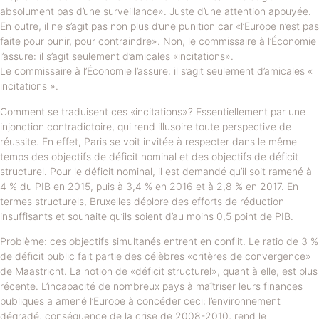
absolument pas d’une surveillance». Juste d’une attention appuyée.
En outre, il ne s’agit pas non plus d’une punition car «l’Europe n’est pas
faite pour punir, pour contraindre». Non, le commissaire à l’Économie
l’assure: il s’agit seulement d’amicales «incitations».
Le commissaire à l’Économie l’assure: il s’agit seulement d’amicales «
incitations ».
Comment se traduisent ces «incitations»? Essentiellement par une
injonction contradictoire, qui rend illusoire toute perspective de
réussite. En effet, Paris se voit invitée à respecter dans le même
temps des objectifs de déficit nominal et des objectifs de déficit
structurel. Pour le déficit nominal, il est demandé qu’il soit ramené à
4 % du PIB en 2015, puis à 3,4 % en 2016 et à 2,8 % en 2017. En
termes structurels, Bruxelles déplore des efforts de réduction
insuffisants et souhaite qu’ils soient d’au moins 0,5 point de PIB.
Problème: ces objectifs simultanés entrent en conflit. Le ratio de 3 %
de déficit public fait partie des célèbres «critères de convergence»
de Maastricht. La notion de «déficit structurel», quant à elle, est plus
récente. L’incapacité de nombreux pays à maîtriser leurs finances
publiques a amené l’Europe à concéder ceci: l’environnement
dégradé, conséquence de la crise de 2008-2010, rend le