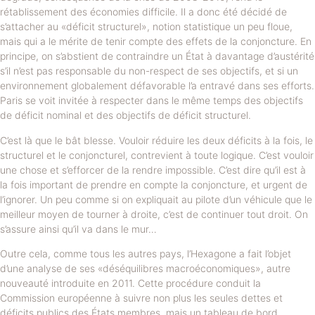
rétablissement des économies difficile. Il a donc été décidé de
s’attacher au «déficit structurel», notion statistique un peu floue,
mais qui a le mérite de tenir compte des effets de la conjoncture. En
principe, on s’abstient de contraindre un État à davantage d’austérité
s’il n’est pas responsable du non-respect de ses objectifs, et si un
environnement globalement défavorable l’a entravé dans ses efforts.
Paris se voit invitée à respecter dans le même temps des objectifs
de déficit nominal et des objectifs de déficit structurel.
C’est là que le bât blesse. Vouloir réduire les deux déficits à la fois, le
structurel et le conjoncturel, contrevient à toute logique. C’est vouloir
une chose et s’efforcer de la rendre impossible. C’est dire qu’il est à
la fois important de prendre en compte la conjoncture, et urgent de
l’ignorer. Un peu comme si on expliquait au pilote d’un véhicule que le
meilleur moyen de tourner à droite, c’est de continuer tout droit. On
s’assure ainsi qu’il va dans le mur…
Outre cela, comme tous les autres pays, l’Hexagone a fait l’objet
d’une analyse de ses «déséquilibres macroéconomiques», autre
nouveauté introduite en 2011. Cette procédure conduit la
Commission européenne à suivre non plus les seules dettes et
déficits publics des États membres, mais un tableau de bord