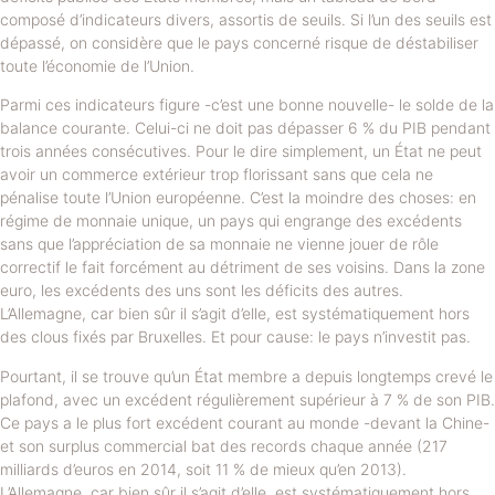
composé d’indicateurs divers, assortis de seuils. Si l’un des seuils est
dépassé, on considère que le pays concerné risque de déstabiliser
toute l’économie de l’Union.
Parmi ces indicateurs figure -c’est une bonne nouvelle- le solde de la
balance courante. Celui-ci ne doit pas dépasser 6 % du PIB pendant
trois années consécutives. Pour le dire simplement, un État ne peut
avoir un commerce extérieur trop florissant sans que cela ne
pénalise toute l’Union européenne. C’est la moindre des choses: en
régime de monnaie unique, un pays qui engrange des excédents
sans que l’appréciation de sa monnaie ne vienne jouer de rôle
correctif le fait forcément au détriment de ses voisins. Dans la zone
euro, les excédents des uns sont les déficits des autres.
L’Allemagne, car bien sûr il s’agit d’elle, est systématiquement hors
des clous fixés par Bruxelles. Et pour cause: le pays n’investit pas.
Pourtant, il se trouve qu’un État membre a depuis longtemps crevé le
plafond, avec un excédent régulièrement supérieur à 7 % de son PIB.
Ce pays a le plus fort excédent courant au monde -devant la Chine-
et son surplus commercial bat des records chaque année (217
milliards d’euros en 2014, soit 11 % de mieux qu’en 2013).
L’Allemagne, car bien sûr il s’agit d’elle, est systématiquement hors