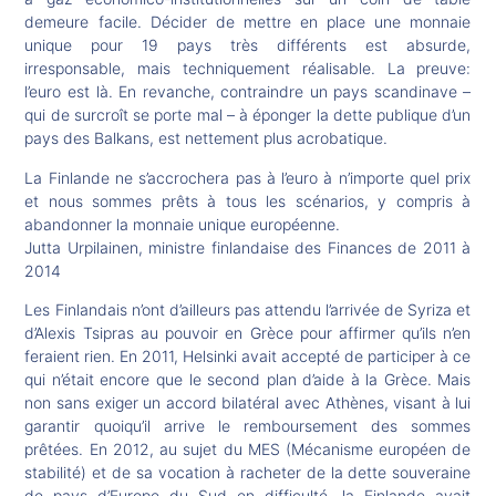
demeure facile. Décider de mettre en place une monnaie
unique pour 19 pays très différents est absurde,
irresponsable, mais techniquement réalisable. La preuve:
l’euro est là. En revanche, contraindre un pays scandinave –
qui de surcroît se porte mal – à éponger la dette publique d’un
pays des Balkans, est nettement plus acrobatique.
La Finlande ne s’accrochera pas à l’euro à n’importe quel prix
et nous sommes prêts à tous les scénarios, y compris à
abandonner la monnaie unique européenne.
Jutta Urpilainen, ministre finlandaise des Finances de 2011 à
2014
Les Finlandais n’ont d’ailleurs pas attendu l’arrivée de Syriza et
d’Alexis Tsipras au pouvoir en Grèce pour affirmer qu’ils n’en
feraient rien. En 2011, Helsinki avait accepté de participer à ce
qui n’était encore que le second plan d’aide à la Grèce. Mais
non sans exiger un accord bilatéral avec Athènes, visant à lui
garantir quoiqu’il arrive le remboursement des sommes
prêtées. En 2012, au sujet du MES (Mécanisme européen de
stabilité) et de sa vocation à racheter de la dette souveraine
de pays d’Europe du Sud en difficulté, la Finlande avait