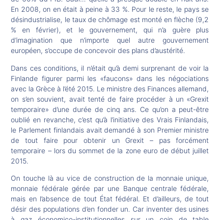
En 2008, on en était à peine à 33 %. Pour le reste, le pays se
désindustrialise, le taux de chômage est monté en flèche (9,2
% en février), et le gouvernement, qui n’a guère plus
d’imagination que n’importe quel autre gouvernement
européen, s’occupe de concevoir des plans d’austérité.
Dans ces conditions, il n’était qu’à demi surprenant de voir la
Finlande figurer parmi les «faucons» dans les négociations
avec la Grèce à l’été 2015. Le ministre des Finances allemand,
on s’en souvient, avait tenté de faire procéder à un «Grexit
temporaire» d’une durée de cinq ans. Ce qu’on a peut-être
oublié en revanche, c’est qu’à l’initiative des Vrais Finlandais,
le Parlement finlandais avait demandé à son Premier ministre
de tout faire pour obtenir un Grexit – pas forcément
temporaire – lors du sommet de la zone euro de début juillet
2015.
On touche là au vice de construction de la monnaie unique,
monnaie fédérale gérée par une Banque centrale fédérale,
mais en l’absence de tout État fédéral. Et d’ailleurs, de tout
désir des populations d’en fonder un. Car inventer des usines
à gaz économico-institutionnelles sur un coin de table