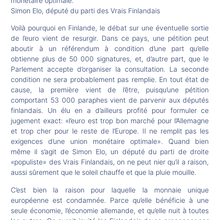
monétaire optimale.
Simon Elo, député du parti des Vrais Finlandais
Voilà pourquoi en Finlande, le débat sur une éventuelle sortie
de l’euro vient de resurgir. Dans ce pays, une pétition peut
aboutir à un référendum à condition d’une part qu’elle
obtienne plus de 50 000 signatures, et, d’autre part, que le
Parlement accepte d’organiser la consultation. La seconde
condition ne sera probablement pas remplie. En tout état de
cause, la première vient de l’être, puisqu’une pétition
comportant 53 000 paraphes vient de parvenir aux députés
finlandais. Un élu en a d’ailleurs profité pour formuler ce
jugement exact: «l’euro est trop bon marché pour l’Allemagne
et trop cher pour le reste de l’Europe. Il ne remplit pas les
exigences d’une union monétaire optimale». Quand bien
même il s’agit de Simon Elo, un député du parti de droite
«populiste» des Vrais Finlandais, on ne peut nier qu’il a raison,
aussi sûrement que le soleil chauffe et que la pluie mouille.
C’est bien la raison pour laquelle la monnaie unique
européenne est condamnée. Parce qu’elle bénéficie à une
seule économie, l’économie allemande, et qu’elle nuit à toutes