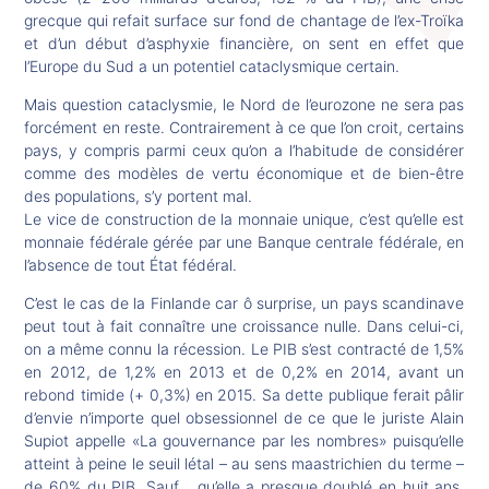
grecque qui refait surface sur fond de chantage de l’ex-Troïka
et d’un début d’asphyxie financière, on sent en effet que
l’Europe du Sud a un potentiel cataclysmique certain.
Mais question cataclysmie, le Nord de l’eurozone ne sera pas
forcément en reste. Contrairement à ce que l’on croit, certains
pays, y compris parmi ceux qu’on a l’habitude de considérer
comme des modèles de vertu économique et de bien-être
des populations, s’y portent mal.
Le vice de construction de la monnaie unique, c’est qu’elle est
monnaie fédérale gérée par une Banque centrale fédérale, en
l’absence de tout État fédéral.
C’est le cas de la Finlande car ô surprise, un pays scandinave
peut tout à fait connaître une croissance nulle. Dans celui-ci,
on a même connu la récession. Le PIB s’est contracté de 1,5%
en 2012, de 1,2% en 2013 et de 0,2% en 2014, avant un
rebond timide (+ 0,3%) en 2015. Sa dette publique ferait pâlir
d’envie n’importe quel obsessionnel de ce que le juriste Alain
Supiot appelle «La gouvernance par les nombres» puisqu’elle
atteint à peine le seuil létal – au sens maastrichien du terme –
de 60% du PIB. Sauf… qu’elle a presque doublé en huit ans.