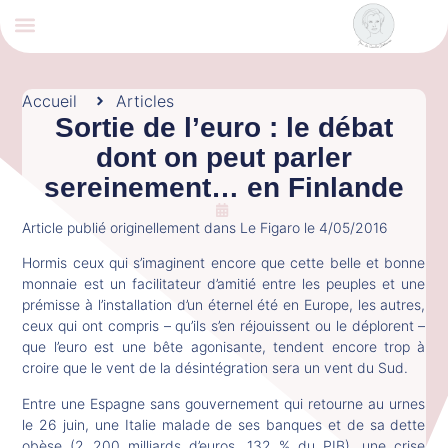
Coralie Delaume
Nous rejoindre
Accueil
Articles
Sortie de l’euro : le débat
dont on peut parler
sereinement… en Finlande
Article publié originellement dans Le Figaro le 4/05/2016
Hormis ceux qui s’imaginent encore que cette belle et bonne
monnaie est un facilitateur d’amitié entre les peuples et une
prémisse à l’installation d’un éternel été en Europe, les autres,
ceux qui ont compris – qu’ils s’en réjouissent ou le déplorent –
que l’euro est une bête agonisante, tendent encore trop à
croire que le vent de la désintégration sera un vent du Sud.
Entre une Espagne sans gouvernement qui retourne au urnes
le 26 juin, une Italie malade de ses banques et de sa dette
obèse (2 200 milliards d’euros, 132 % du PIB), une crise