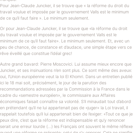
Pour Jean-Claude Juncker, il se trouve que « la réforme du droit du
travail voulue et imposée par le gouvernement Valls est le minimum
de ce qu’il faut faire ». Le minimum seulement.
Or pour Jean-Claude Juncker, il se trouve que «la réforme du droit
du travail voulue et imposée par le gouvernement Valls est le
minimum de ce qu’il faut faire». Le minimum seulement. Et, avec un
peu de chance, de constance et d’audace, une simple étape vers ce
rêve éveillé que constitue l’idéal grec!
Autre grand bavard: Pierre Moscovici. Lui assume mieux encore que
Juncker, et ses insinuations n’en sont plus. Ce sont même des aveux:
oui, l’Union européenne veut la loi El Khomri. Dans un entretien publié
ici le 18 mai soit, précisément, le jour de la parution des
recommandations adressées par la Commission à la France dans le
cadre du «semestre européen», le commissaire aux Affaires
économiques faisait connaître sa volonté. S’il minaudait tout d’abord
en prétendant qu’il ne lui appartenait pas de «juger» la Loi travail, il
rappelait toutefois qu’il lui appartenait bien de l’exiger: «Tout ce que je
peux dire, c’est que la réforme est indispensable et qu’y renoncer
serait une erreur lourde (…) les Français ont souvent le même réflexe
quand une réforme se présente: celui de s’y opposer. Cela ne signifie