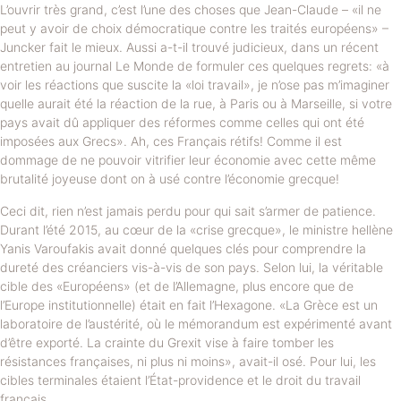
L’ouvrir très grand, c’est l’une des choses que Jean-Claude – «il ne
peut y avoir de choix démocratique contre les traités européens» –
Juncker fait le mieux. Aussi a-t-il trouvé judicieux, dans un récent
entretien au journal Le Monde de formuler ces quelques regrets: «à
voir les réactions que suscite la «loi travail», je n’ose pas m’imaginer
quelle aurait été la réaction de la rue, à Paris ou à Marseille, si votre
pays avait dû appliquer des réformes comme celles qui ont été
imposées aux Grecs». Ah, ces Français rétifs! Comme il est
dommage de ne pouvoir vitrifier leur économie avec cette même
brutalité joyeuse dont on à usé contre l’économie grecque!
Ceci dit, rien n’est jamais perdu pour qui sait s’armer de patience.
Durant l’été 2015, au cœur de la «crise grecque», le ministre hellène
Yanis Varoufakis avait donné quelques clés pour comprendre la
dureté des créanciers vis-à-vis de son pays. Selon lui, la véritable
cible des «Européens» (et de l’Allemagne, plus encore que de
l’Europe institutionnelle) était en fait l’Hexagone. «La Grèce est un
laboratoire de l’austérité, où le mémorandum est expérimenté avant
d’être exporté. La crainte du Grexit vise à faire tomber les
résistances françaises, ni plus ni moins», avait-il osé. Pour lui, les
cibles terminales étaient l’État-providence et le droit du travail
français.