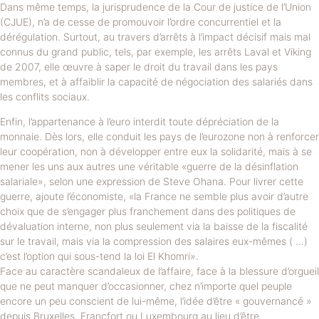
Dans même temps, la jurisprudence de la Cour de justice de l’Union
(CJUE), n’a de cesse de promouvoir l’ordre concurrentiel et la
dérégulation. Surtout, au travers d’arrêts à l’impact décisif mais mal
connus du grand public, tels, par exemple, les arrêts Laval et Viking
de 2007, elle œuvre à saper le droit du travail dans les pays
membres, et à affaiblir la capacité de négociation des salariés dans
les conflits sociaux.
Enfin, l’appartenance à l’euro interdit toute dépréciation de la
monnaie. Dès lors, elle conduit les pays de l’eurozone non à renforcer
leur coopération, non à développer entre eux la solidarité, mais à se
mener les uns aux autres une véritable «guerre de la désinflation
salariale», selon une expression de Steve Ohana. Pour livrer cette
guerre, ajoute l’économiste, «la France ne semble plus avoir d’autre
choix que de s’engager plus franchement dans des politiques de
dévaluation interne, non plus seulement via la baisse de la fiscalité
sur le travail, mais via la compression des salaires eux-mêmes ( …)
c’est l’option qui sous-tend la loi El Khomri».
Face au caractère scandaleux de l’affaire, face à la blessure d’orgueil
que ne peut manquer d’occasionner, chez n’importe quel peuple
encore un peu conscient de lui-même, l’idée d’être « gouvernancé »
depuis Bruxelles, Francfort ou Luxembourg au lieu d’être