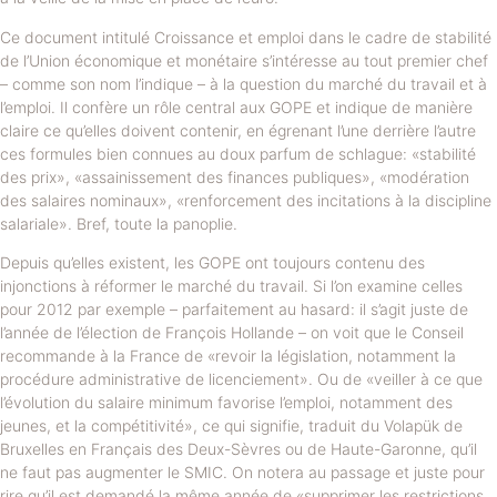
Ce document intitulé Croissance et emploi dans le cadre de stabilité
de l’Union économique et monétaire s’intéresse au tout premier chef
– comme son nom l’indique – à la question du marché du travail et à
l’emploi. Il confère un rôle central aux GOPE et indique de manière
claire ce qu’elles doivent contenir, en égrenant l’une derrière l’autre
ces formules bien connues au doux parfum de schlague: «stabilité
des prix», «assainissement des finances publiques», «modération
des salaires nominaux», «renforcement des incitations à la discipline
salariale». Bref, toute la panoplie.
Depuis qu’elles existent, les GOPE ont toujours contenu des
injonctions à réformer le marché du travail. Si l’on examine celles
pour 2012 par exemple – parfaitement au hasard: il s’agit juste de
l’année de l’élection de François Hollande – on voit que le Conseil
recommande à la France de «revoir la législation, notamment la
procédure administrative de licenciement». Ou de «veiller à ce que
l’évolution du salaire minimum favorise l’emploi, notamment des
jeunes, et la compétitivité», ce qui signifie, traduit du Volapük de
Bruxelles en Français des Deux-Sèvres ou de Haute-Garonne, qu’il
ne faut pas augmenter le SMIC. On notera au passage et juste pour
rire qu’il est demandé la même année de «supprimer les restrictions