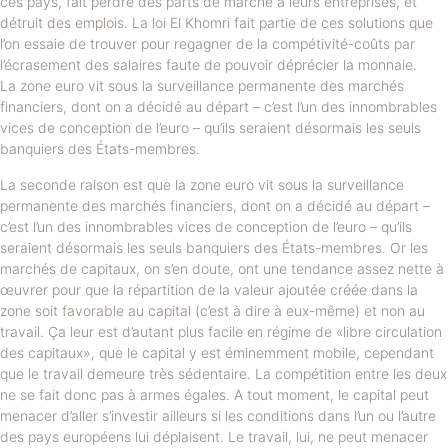
ces pays, fait perdre des parts de marché à leurs entreprises, et
détruit des emplois. La loi El Khomri fait partie de ces solutions que
l’on essaie de trouver pour regagner de la compétivité-coûts par
l’écrasement des salaires faute de pouvoir déprécier la monnaie.
La zone euro vit sous la surveillance permanente des marchés
financiers, dont on a décidé au départ – c’est l’un des innombrables
vices de conception de l’euro – qu’ils seraient désormais les seuls
banquiers des États-membres.
La seconde raison est que la zone euro vit sous la surveillance
permanente des marchés financiers, dont on a décidé au départ –
c’est l’un des innombrables vices de conception de l’euro – qu’ils
seraient désormais les seuls banquiers des États-membres. Or les
marchés de capitaux, on s’en doute, ont une tendance assez nette à
œuvrer pour que la répartition de la valeur ajoutée créée dans la
zone soit favorable au capital (c’est à dire à eux-même) et non au
travail. Ça leur est d’autant plus facile en régime de «libre circulation
des capitaux», que le capital y est éminemment mobile, cependant
que le travail demeure très sédentaire. La compétition entre les deux
ne se fait donc pas à armes égales. A tout moment, le capital peut
menacer d’aller s’investir ailleurs si les conditions dans l’un ou l’autre
des pays européens lui déplaisent. Le travail, lui, ne peut menacer