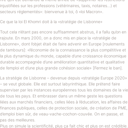
injustifiées sur les professions (vétérinaires, taxis, notaires…) et
secteurs réglementés»: bienvenue à toi, ô «loi Macron».
Ce que la loi El Khomri doit à la «stratégie de Lisbonne»
Tout cela n’étant pas encore suffisamment abstrus, il a fallu qu’on en
rajoute. En mars 2000, on a donc mis en place la «stratégie de
Lisbonne», dont l’objet était de faire advenir en Europe [roulements
de tambours]: «l’économie de la connaissance la plus compétitive et
la plus dynamique du monde, capable d’une croissance économique
durable accompagnée d’une amélioration quantitative et qualitative
de l’emploi et d’une plus grande cohésion sociale» [Fermez le ban].
La stratégie de Lisbonne – devenue depuis «stratégie Europe 2020»
– se veut globale. Elle est surtout labyrinthique. Elle prétend faire
superviser par les instances européennes tous les domaines de la vie
de tous les pays. Et embrasser dans un même geste les questions
liées aux marchés financiers, celles liées à l’éducation, les affaires de
finances publiques, celles de protection sociale, de création de PME,
d’emploi bien sûr, de veau-vache-cochon-couvée. On en passe, et
pas des meilleures.
Plus on simule la scientificité, plus ça fait chic et plus on est crédible.