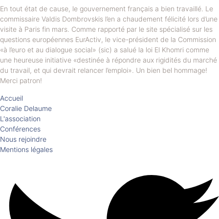
En tout état de cause, le gouvernement français a bien travaillé. Le
commissaire Valdis Dombrovskis l’en a chaudement félicité lors d’une
visite à Paris fin mars. Comme rapporté par le site spécialisé sur les
questions européennes EurActiv, le vice-président de la Commission
«à l’euro et au dialogue social» (sic) a salué la loi El Khomri comme
une heureuse initiative «destinée à répondre aux rigidités du marché
du travail, et qui devrait relancer l’emploi». Un bien bel hommage!
Merci patron!
Accueil
Coralie Delaume
L'association
Conférences
Nous rejoindre
Mentions légales