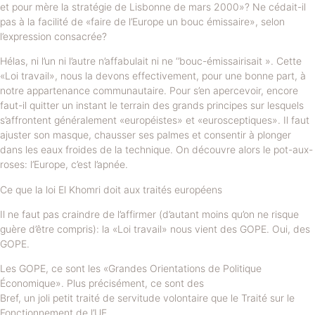
et pour mère la stratégie de Lisbonne de mars 2000»? Ne cédait-il
pas à la facilité de «faire de l’Europe un bouc émissaire», selon
l’expression consacrée?
Hélas, ni l’un ni l’autre n’affabulait ni ne ‘’bouc-émissairisait ». Cette
«Loi travail», nous la devons effectivement, pour une bonne part, à
notre appartenance communautaire. Pour s’en apercevoir, encore
faut-il quitter un instant le terrain des grands principes sur lesquels
s’affrontent généralement «européistes» et «eurosceptiques». Il faut
ajuster son masque, chausser ses palmes et consentir à plonger
dans les eaux froides de la technique. On découvre alors le pot-aux-
roses: l’Europe, c’est l’apnée.
Ce que la loi El Khomri doit aux traités européens
Il ne faut pas craindre de l’affirmer (d’autant moins qu’on ne risque
guère d’être compris): la «Loi travail» nous vient des GOPE. Oui, des
GOPE.
Les GOPE, ce sont les «Grandes Orientations de Politique
Économique». Plus précisément, ce sont des
Bref, un joli petit traité de servitude volontaire que le Traité sur le
Fonctionnement de l’UE.