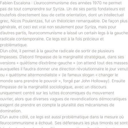
Fabien Escalona : L’eurocommunisme des années 1970 ne permet
pas de tout comprendre sur Syriza. Un de ses partis fondateurs est
toutefois directement issu de cette orientation, dont un intellectuel
grec, Nicos Poulantzas, fut un théoricien remarquable. De façon plus
générale, et ceci est vrai non seulement pour Syriza, mais pour
d’autres partis, l’eurocommunisme a laissé un certain legs à la gauche
radicale contemporaine. Ce legs est à la fois précieux et
problématique.
D’un côté, il permet à la gauche radicale de sortir de plusieurs
impasses. D’abord l’impasse de la marginalité stratégique, dans ses
versions « quiétisme d’extrême-gauche » (on attend tout des masses
auxquelles il faudra donner une direction révolutionnaire le jour venu)
ou « quiétisme altermondialiste » (le fameux slogan « changer le
monde sans prendre le pouvoir », forgé par John Holloway). Ensuite
l’impasse de la marginalité sociologique, avec un discours
uniquement centré sur les luttes économiques du mouvement
ouvrier, alors que diverses vagues de revendications démocratiques
exigent de prendre en compte la pluralité des mécanismes de
domination.
D’un autre côté, ce legs est aussi problématique dans la mesure où
l’eurocommunisme a échoué. Ses défenseurs les plus timorés se sont