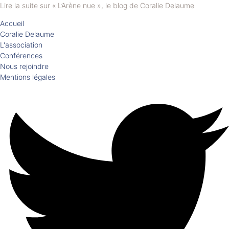
Lire la suite sur « L’Arène nue », le blog de Coralie Delaume
Accueil
Coralie Delaume
L'association
Conférences
Nous rejoindre
Mentions légales