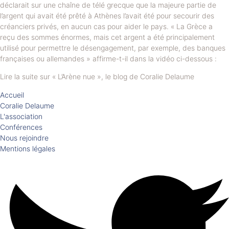
déclarait sur une chaîne de télé grecque que la majeure partie de
l’argent qui avait été prêté à Athènes l’avait été pour secourir des
créanciers privés, en aucun cas pour aider le pays. « La Grèce a
reçu des sommes énormes, mais cet argent a été principalement
utilisé pour permettre le désengagement, par exemple, des banques
françaises ou allemandes » affirme-t-il dans la vidéo ci-dessous :
Lire la suite sur « L’Arène nue », le blog de Coralie Delaume
Accueil
Coralie Delaume
L'association
Conférences
Nous rejoindre
Mentions légales